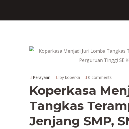
Perayaan
by koperka
0 comments
Koperkasa Menj
Tangkas Teramp
Jenjang SMP, 