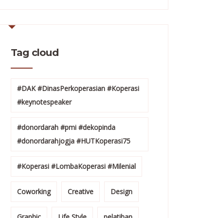
Tag cloud
#DAK #DinasPerkoperasian #Koperasi
#keynotespeaker
#donordarah #pmi #dekopinda
#donordarahjogja #HUTKoperasi75
#Koperasi #LombaKoperasi #Milenial
Coworking
Creative
Design
Graphic
Life Style
pelatihan