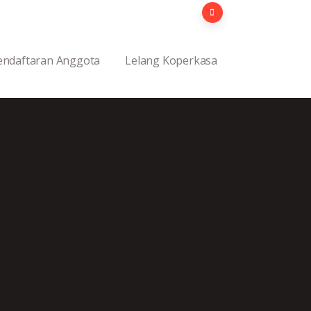
endaftaran Anggota
Lelang Koperkasa