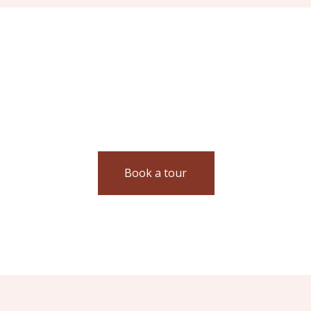
YANAN KOPERK
Book a tour