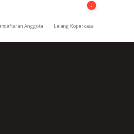
endaftaran Anggota
Lelang Koperkasa