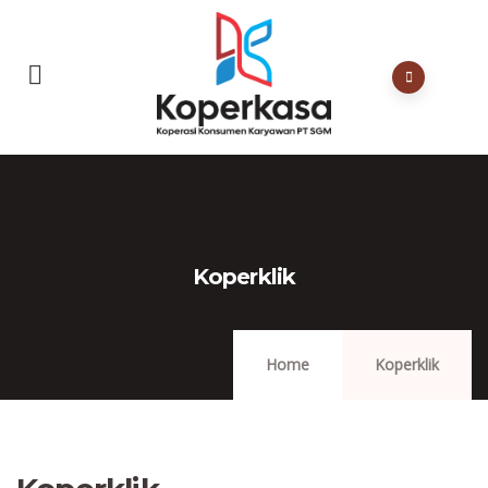
Koperklik
Home
Koperklik